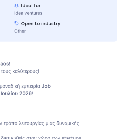
Ideal for
Idea ventures
Open to industry
Other
haos
!
 τους καλύτερους!
 μοναδική εμπειρία
Job
 Ιουλίου 2026
!
 τρόπο λειτουργίας μιας δυναμικής
α δικτυωθείς στον χώρο των startups.