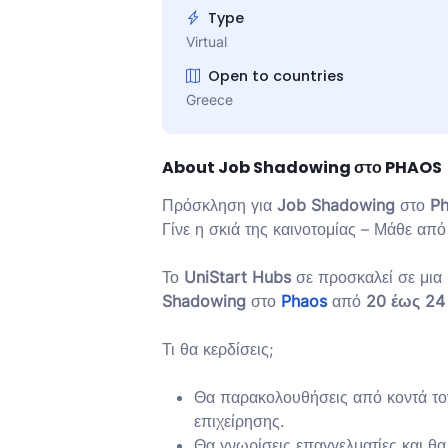
Type
Virtual
Open to countries
Greece
About Job Shadowing στο PHAOS
Πρόσκληση για
Job Shadowing
στο
P
Γίνε η σκιά της καινοτομίας – Μάθε από
Το
UniStart Hubs
σε προσκαλεί σε μια
Shadowing
στο
Phaos
από
20 έως 24
Τι θα κερδίσεις;
Θα παρακολουθήσεις από κοντά τον
επιχείρησης.
Θα γνωρίσεις επαγγελματίες και θ